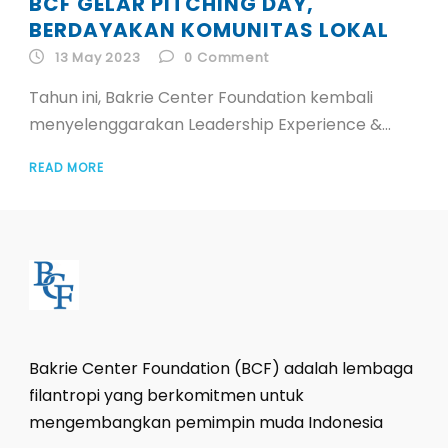
BCF GELAR PITCHING DAY,
ID
BERDAYAKAN KOMUNITAS LOKAL
13 May 2023
0
Comment
EN
Tahun ini, Bakrie Center Foundation kembali
menyelenggarakan Leadership Experience &...
ID
READ MORE
Bakrie Center Foundation (BCF) adalah lembaga
filantropi yang berkomitmen untuk
mengembangkan pemimpin muda Indonesia