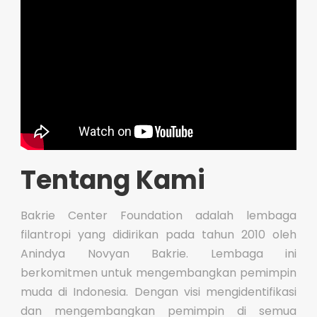
ID
EN
ID
Tentang Kami
Bakrie Center Foundation adalah lembaga
filantropi yang didirikan pada tahun 2010 oleh
Anindya Novyan Bakrie. Lembaga ini
berkomitmen untuk mengembangkan pemimpin
muda di Indonesia. Dengan visi mengidentifikasi
dan mengembangkan pemimpin di semua