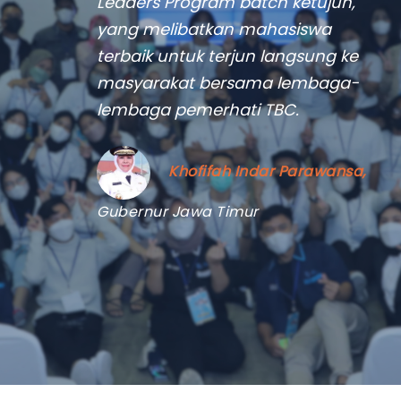
Leaders Program batch ketujuh,
yang melibatkan mahasiswa
terbaik untuk terjun langsung ke
masyarakat bersama lembaga-
lembaga pemerhati TBC.
Khofifah Indar Parawansa
,
Gubernur Jawa Timur