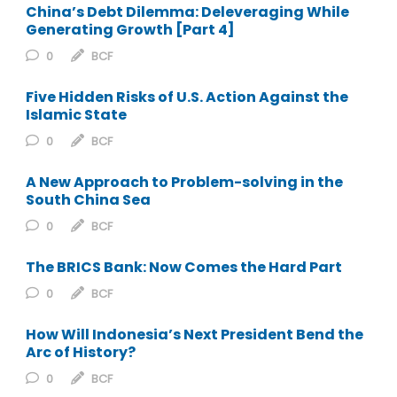
China’s Debt Dilemma: Deleveraging While
Generating Growth [Part 4]
0
BCF
Five Hidden Risks of U.S. Action Against the
Islamic State
0
BCF
A New Approach to Problem-solving in the
South China Sea
0
BCF
The BRICS Bank: Now Comes the Hard Part
0
BCF
How Will Indonesia’s Next President Bend the
Arc of History?
0
BCF