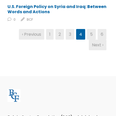
U.S. Foreign Policy on Syria and Iraq: Between
Words and Actions
0
BCF
‹ Previous
1
2
3
4
5
6
Next ›