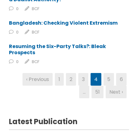
0
BCF
Bangladesh: Checking Violent Extremism
0
BCF
Resuming the Six-Party Talks?: Bleak
Prospects
0
BCF
‹ Previous
1
2
3
4
5
6
…
51
Next ›
Latest Publication