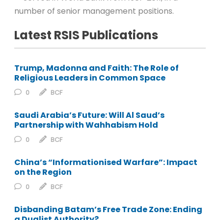
number of senior management positions.
Latest RSIS Publications
Trump, Madonna and Faith: The Role of
Religious Leaders in Common Space
0
BCF
Saudi Arabia’s Future: Will Al Saud’s
Partnership with Wahhabism Hold
0
BCF
China’s “Informationised Warfare”: Impact
on the Region
0
BCF
Disbanding Batam’s Free Trade Zone: Ending
a Dualist Authority?