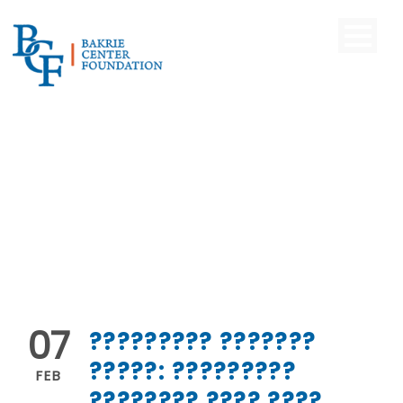
07
????????? ???????
?????: ?????????
FEB
???????? ???? ????